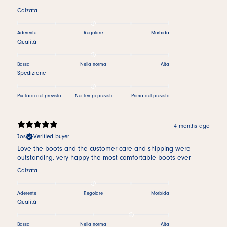
Calzata
Aderente
Regolare
Morbida
Qualità
Bassa
Nella norma
Alta
Spedizione
Più tardi del previsto
Nei tempi previsti
Prima del previsto
4 months ago
Jos
Verified buyer
Love the boots and the customer care and shipping were
outstanding. very happy the most comfortable boots ever
Calzata
Aderente
Regolare
Morbida
Qualità
Bassa
Nella norma
Alta