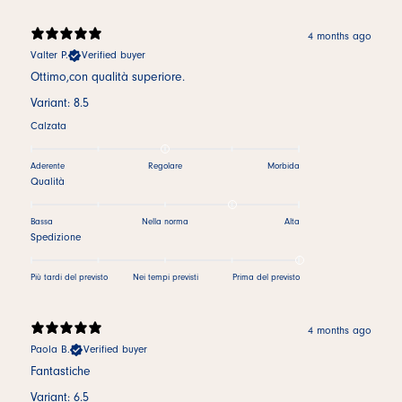
4 months ago
Valter P.
Verified buyer
Ottimo,con qualità superiore.
Variant: 8.5
Calzata
Aderente
Regolare
Morbida
Qualità
Bassa
Nella norma
Alta
Spedizione
Più tardi del previsto
Nei tempi previsti
Prima del previsto
4 months ago
Paola B.
Verified buyer
Fantastiche
Variant: 6.5