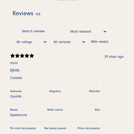
Reviews
163
With media
29 days ago
moni
kjhnb
Calzata
Aderente
Regolare
Morbida
Qualità
Bassa
Nella norma
Alta
Spedizione
Più tardi del previsto
Nei tempi previsti
Prima del previsto