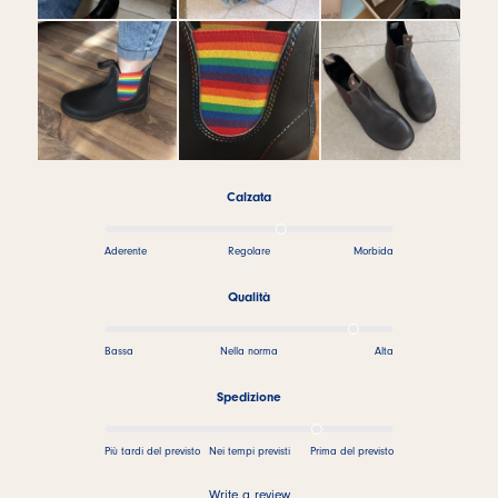
Calzata
Aderente
Regolare
Morbida
Qualità
Bassa
Nella norma
Alta
Spedizione
Più tardi del previsto
Nei tempi previsti
Prima del previsto
Write a review