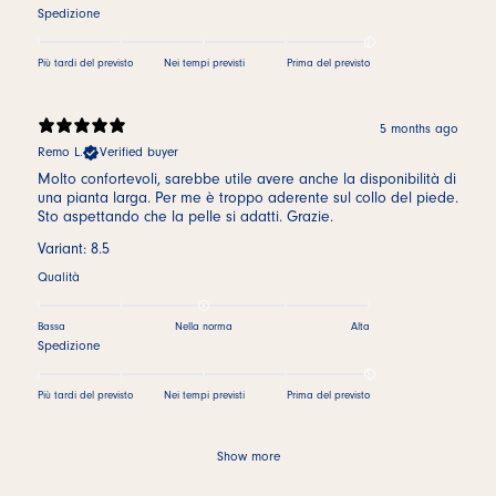
Spedizione
Più tardi del previsto
Nei tempi previsti
Prima del previsto
5 months ago
Remo L.
Verified buyer
Molto confortevoli, sarebbe utile avere anche la disponibilità di
una pianta larga. Per me è troppo aderente sul collo del piede.
Sto aspettando che la pelle si adatti. Grazie.
Variant: 8.5
Qualità
Bassa
Nella norma
Alta
Spedizione
Più tardi del previsto
Nei tempi previsti
Prima del previsto
Show more