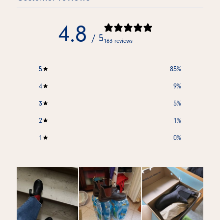
4.8
/ 5
163 reviews
5
85
%
4
9
%
3
5
%
2
1
%
1
0
%