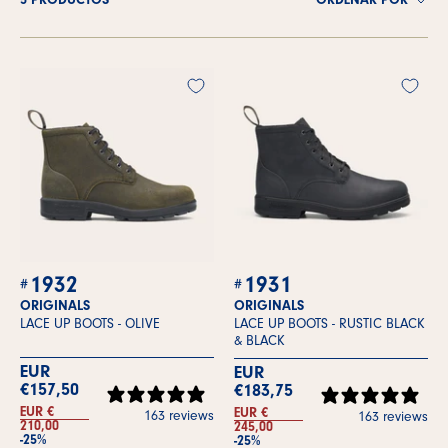
5 PRODUCTOS
ORDENAR POR
1932
1931
ORIGINALS
ORIGINALS
LACE UP BOOTS -
OLIVE
LACE UP BOOTS -
RUSTIC BLACK
& BLACK
EUR
EUR
€157,50
€183,75
EUR €
EUR €
163 reviews
163 reviews
210,00
245,00
-25%
-25%