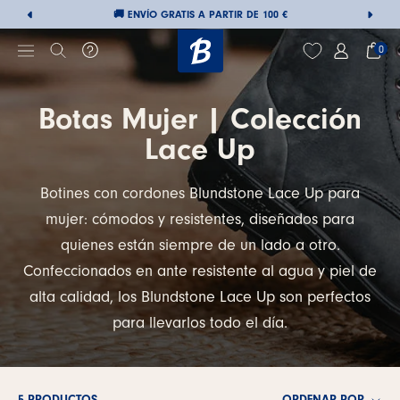
Saltar
🚚 ENVÍO GRATIS A PARTIR DE 100 €
al
0
contenido
Botas Mujer | Colección
Lace Up
Botines con cordones Blundstone Lace Up para
mujer: cómodos y resistentes, diseñados para
quienes están siempre de un lado a otro.
Confeccionados en ante resistente al agua y piel de
alta calidad, los Blundstone Lace Up son perfectos
para llevarlos todo el día.