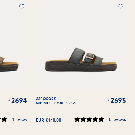
2694
2693
AEROCORK
SANDALS -
RUSTIC BLACK
1 review
0 reviews
EUR €140,00