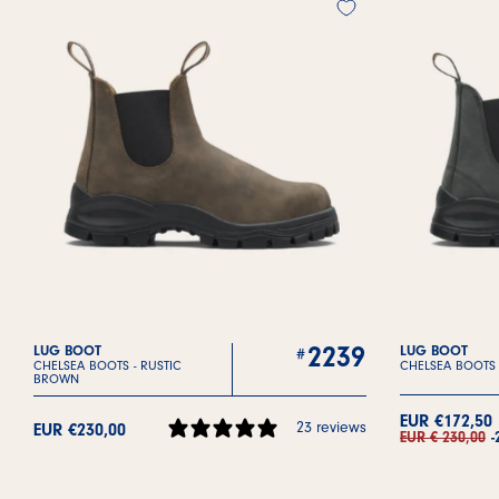
2239
LUG BOOT
LUG BOOT
CHELSEA BOOTS -
RUSTIC
CHELSEA BOOTS
BROWN
EUR €172,50
23 reviews
EUR €230,00
EUR € 230,00
-