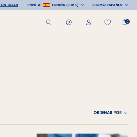
Y ON TRACK
ENVIE A:
ESPAÑA (EUR €)
IDIOMA:
ESPAÑOL
PAÍS/REGIÓN
IDIOMA
0
ORDENAR POR