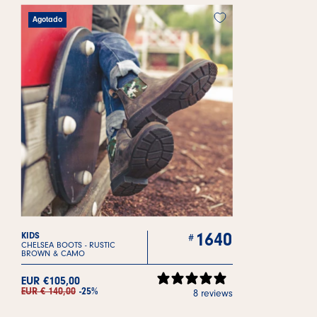
Agotado
1640
KIDS
CHELSEA BOOTS -
RUSTIC
BROWN & CAMO
EUR €105,00
EUR € 140,00
-25%
8 reviews