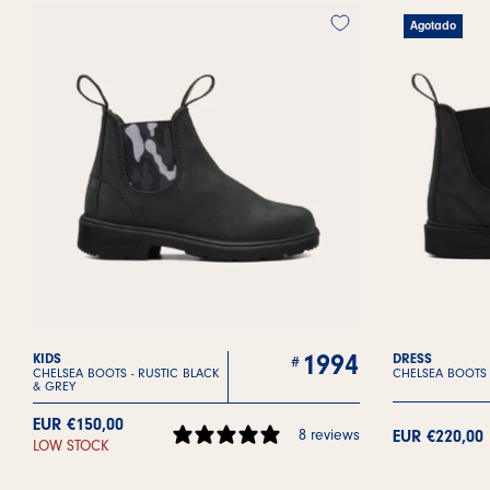
Agotado
1994
KIDS
DRESS
CHELSEA BOOTS -
RUSTIC BLACK
CHELSEA BOOTS
& GREY
EUR €150,00
8 reviews
EUR €220,00
LOW STOCK