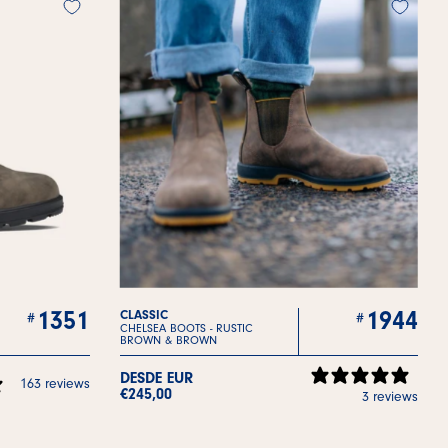
1351
1944
CLASSIC
CHELSEA BOOTS -
RUSTIC
BROWN & BROWN
DESDE EUR
163 reviews
€245,00
3 reviews