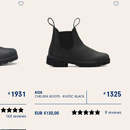
1931
1325
KIDS
CHELSEA BOOTS -
RUSTIC BLACK
8 reviews
EUR €130,00
163 reviews