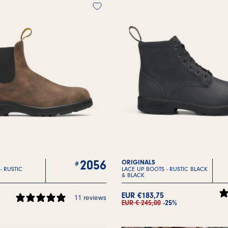
2056
ORIGINALS
 -
RUSTIC
LACE UP BOOTS -
RUSTIC BLACK
& BLACK
EUR €183,75
11 reviews
EUR € 245,00
-25%