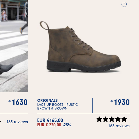
1630
1930
ORIGINALS
LACE UP BOOTS -
RUSTIC
BROWN & BROWN
EUR €165,00
163 reviews
EUR € 220,00
-25%
163 reviews