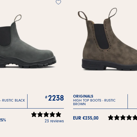
2238
ORIGINALS
 -
RUSTIC BLACK
HIGH TOP BOOTS -
RUSTIC
BROWN
EUR €235,00
25%
23 reviews