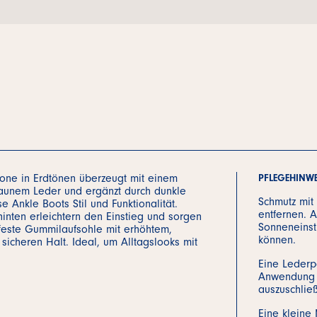
one in Erdtönen überzeugt mit einem
PFLEGEHINWE
raunem Leder und ergänzt durch dunkle
Schmutz mit
se Ankle Boots Stil und Funktionalität.
entfernen. A
inten erleichtern den Einstieg und sorgen
Sonneneinst
feste Gummilaufsohle mit erhöhtem,
können.
 sicheren Halt. Ideal, um Alltagslooks mit
Eine Lederp
Anwendung a
auszuschlie
Eine kleine 