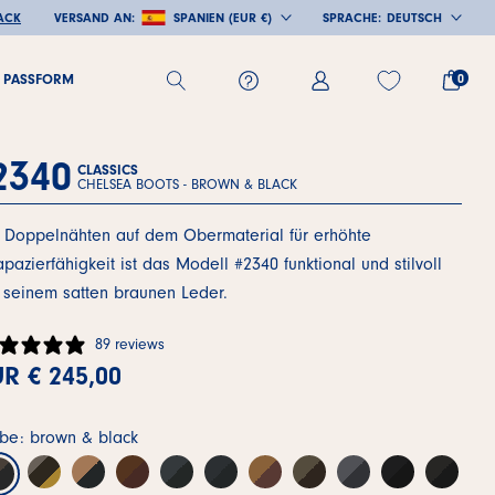
ACK
VERSAND AN:
SPANIEN (EUR €)
SPRACHE:
DEUTSCH
LAND/REGION
SPRACHE
0
E PASSFORM
E PASSFORM
2340
CLASSICS
CHELSEA BOOTS -
BROWN & BLACK
 Doppelnähten auf dem Obermaterial für erhöhte
apazierfähigkeit ist das Modell #2340 funktional und stilvoll
 seinem satten braunen Leder.
89 reviews
R € 245,00
rbe: brown & black