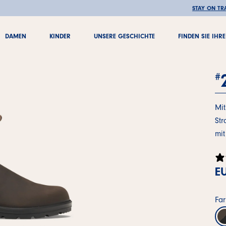
🚚 KOSTENLOSER VERSAND AB 100 €
STAY ON TR
DAMEN
KINDER
UNSERE GESCHICHTE
FINDEN SIE IHR
DAMEN
KINDER
UNSERE GESCHICHTE
FINDEN SIE IHR
#
Mit
Str
mit
EU
Fa