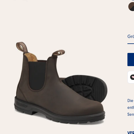
Gr
Die
ent
Sen
VE